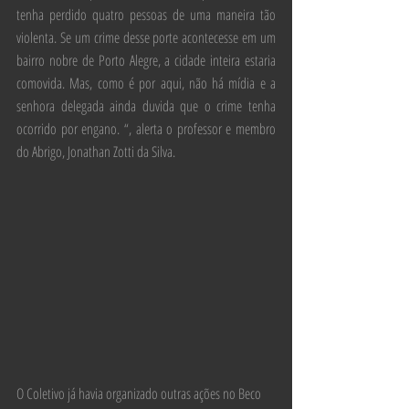
tenha perdido quatro pessoas de uma maneira tão 
violenta. Se um crime desse porte acontecesse em um 
bairro nobre de Porto Alegre, a cidade inteira estaria 
comovida. Mas, como é por aqui, não há mídia e a 
senhora delegada ainda duvida que o crime tenha 
ocorrido por engano. “, alerta o professor e membro 
do Abrigo, Jonathan Zotti da Silva. 
O Coletivo já havia organizado outras ações no Beco 