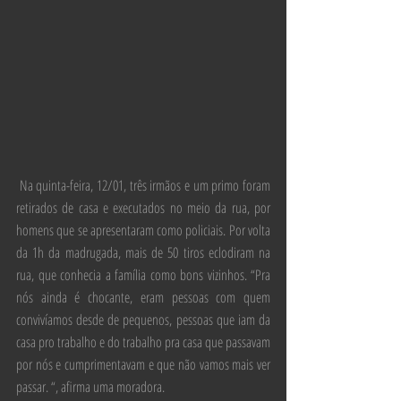
 Na quinta-feira, 12/01, três irmãos e um primo foram 
retirados de casa e executados no meio da rua, por 
homens que se apresentaram como policiais. Por volta 
da 1h da madrugada, mais de 50 tiros eclodiram na 
rua, que conhecia a família como bons vizinhos. “Pra 
nós ainda é chocante, eram pessoas com quem 
convivíamos desde de pequenos, pessoas que iam da 
casa pro trabalho e do trabalho pra casa que passavam 
por nós e cumprimentavam e que não vamos mais ver 
passar. “, afirma uma moradora. 