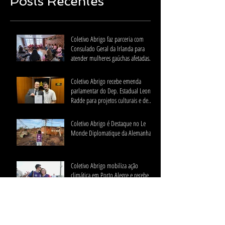
Posts Recentes
Coletivo Abrigo faz parceria com
Consulado Geral da Irlanda para
atender mulheres gaúchas afetadas
pela enchente
Coletivo Abrigo recebe emenda
parlamentar do Dep. Estadual Leonel
Radde para projetos culturais e de
impacto social
Coletivo Abrigo é Destaque no Le
Monde Diplomatique da Alemanha
Coletivo Abrigo mobiliza ação
climática em Porto Alegre e recebe
apoio de Dalai Lama
Diretor do Coletivo Abrigo Será
Embaixador na Brazil Conference at