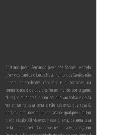
Cristiano Juver, Fernando Juver dos Santos, Marcelo 
Juver dos Santos e Lucas Nascimento dos Santos não 
tinham antecedentes criminais e o consenso na 
comunidade é de que eles foram mortos por engano. 
“Eles [os atiradores] anunciam que vão voltar e dessa 
vez entrar na casa certa e não sabemos que casa é, 
podem entrar novamente na casa de qualquer um. Em 
pleno século XXI vivemos nesse dilema, de uma casa 
certa para morrer. O que nos resta é a esperança em 
Deus, que Ele tenha piedade de nós e dessa forma é 