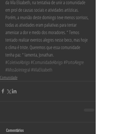
da Vila Elizabeth, na tentativa de unir a comunidade 
em prol de causas sociais e atividades artísticas. 
Porém, a reunião deste domingo teve menos sorrisos, 
todas as atividades eram paliativas para tentar 
amenizar a dor e medo dos moradores. “ Temos 
tentado realizar eventos alegres nesse beco, mas hoje 
o clima é triste. Queremos que essa comunidade 
tenha paz. “ lamenta, Jonathan.
#ColetivoAbrigo
#ComunidadeAbrigo
#PortoAlegre
#MissãoIntegral
#VilaElizabeth
Comunidade
Comentários