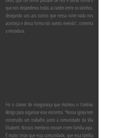
que nos despedimos todas as tardes entre os vizinhos, 
desejando uns aos outros que nessa noite nada nos 
aconteça e dessa forma nós vamos vivendo”, comenta 
a moradora.
Foi o clamor de insegurança que motivou o Coletivo 
Abrigo para organizar esse encontro. “Nossa igreja tem 
construído um trabalho junto à comunidade da Vila 
Elizabeth. Nossos membros moram e tem família aqui. 
É muito triste que essa comunidade, que essa família 