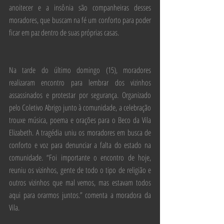
anoitecer e a insônia são companheiras desses 
moradores, que buscam na fé um conforto para poder 
ficar em paz dentro de suas próprias casas. 
Na tarde do último domingo (15), moradores 
realizaram encontro para lembrar dos vizinhos 
assassinados e protestar por segurança. Organizado 
pelo Coletivo Abrigo junto à comunidade, a celebração 
trouxe música, poema e orações para o Beco da Vila 
Elizabeth. A tragédia uniu os moradores em busca de 
conforto e voz para denunciar a falta do estado na 
comunidade. “Foi importante o encontro de hoje, 
reuniu os vizinhos, gente de todo o tipo de religião e 
outros vizinhos que mal vemos, mas estavam todos 
aqui para orarmos juntos.” comenta a moradora da 
Vila. 