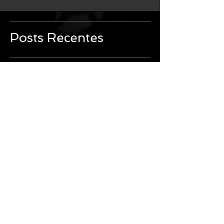
Posts Recentes
Coletivo Abrigo faz parceria com Consulado
Geral da Irlanda para atender mulheres
gaúchas afetadas pela enchente
Coletivo Abrigo recebe emenda parlamentar do
Dep. Estadual Leonel Radde para projetos
culturais e de impacto social