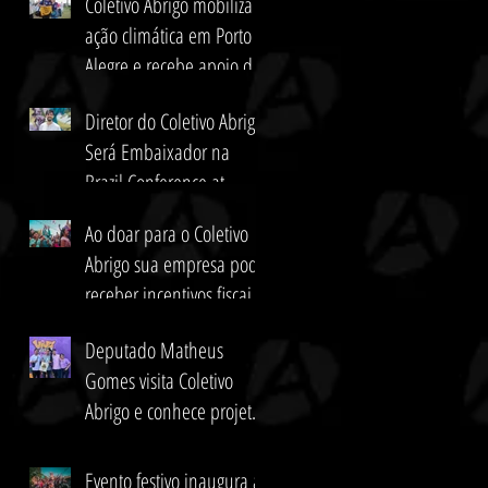
Coletivo Abrigo mobiliza
ação climática em Porto
Alegre e recebe apoio de
Dalai Lama
Diretor do Coletivo Abrigo
Será Embaixador na
Brazil Conference at
Harvard & MIT
Ao doar para o Coletivo
Abrigo sua empresa pode
receber incentivos fiscais:
dedução de 2% do IR
Deputado Matheus
Gomes visita Coletivo
Abrigo e conhece projetos
sociais na periferia da
capital
Evento festivo inaugura a