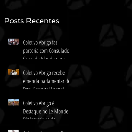
Posts Recentes
Coletivo Abrigo faz
parceria com Consulado
Geral da Irlanda para
atender mulheres
Coletivo Abrigo recebe
gaúchas afetadas pela
emenda parlamentar do
enchente
Dep. Estadual Leonel
Radde para projetos
Coletivo Abrigo é
culturais e de impacto
Destaque no Le Monde
social
Diplomatique da
Alemanha