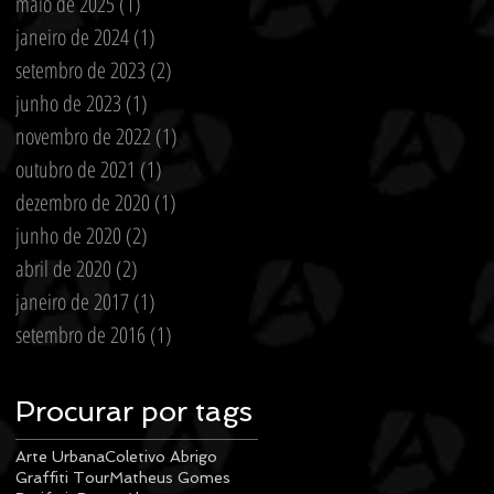
maio de 2025
(1)
1 post
janeiro de 2024
(1)
1 post
setembro de 2023
(2)
2 posts
junho de 2023
(1)
1 post
novembro de 2022
(1)
1 post
outubro de 2021
(1)
1 post
dezembro de 2020
(1)
1 post
junho de 2020
(2)
2 posts
abril de 2020
(2)
2 posts
janeiro de 2017
(1)
1 post
setembro de 2016
(1)
1 post
Procurar por tags
Arte Urbana
Coletivo Abrigo
Graffiti Tour
Matheus Gomes