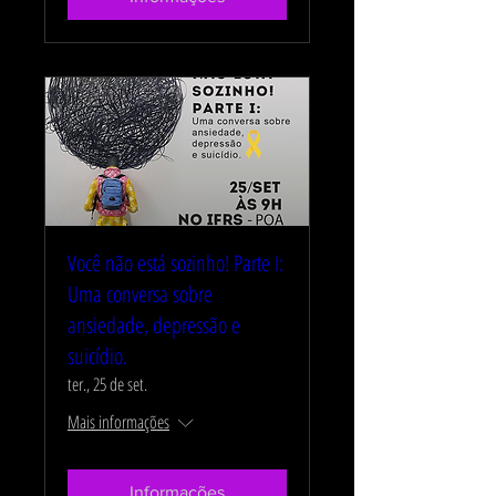
Você não está sozinho! Parte I:
Uma conversa sobre
ansiedade, depressão e
suicídio.
ter., 25 de set.
Mais informações
Informações